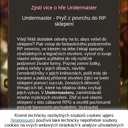
Zjisti více o hře Undermaster
Undermaster - Pryč z povrchu do RP
Podze
více
sklepení
Vítej! Máš dostatek odvahy na to, abys vešel do
Tohle je 
i zde
sklepení? Pak vstup do fantastického podzemního
Undermas
RP vesmíru, ve kterém na tebe čekají spousty
vesmíru.
strašidelných a legračních stvoření. vytvoř si svoje
vylepšuj
HRY
vlastní sklepení a přitáhni do něj rozličné
stěny a 
podzemní životní formy. Poznej zemní šotky,
dlaždic.
potkej skřety v jejich dílnách, navštiv
dlažby, z
Y
černokněžníky v jejich knihovnách, pošli troly do
Každý z 
kováren a pobízej příšerné stvoření žijící ve tvém
tak i pot
 HRA
sklepení pomocí succub, ženských démonů
umění př
třímajících bič, které na nějakou dobu zvyšují
při mont
jejich výkon. V
Undermasteru
, zaměstnáváš
vyhládno
mnoho mýtických stvoření. Zřiď si své vlastní
lahodnou 
sklepení v této zábavné RPG a osvětli pochmurné
dřív, ne
jeskyně barevnými pochodněmi. Vyzkoušej
zemní šot
unikátní RPG a sám se staň undermasterem.
Succubus
Kromě technicky nezbytných souborů cookies upjers
Chceš vědět, co tě očekává? Pak čti dál.
pohání t
(Impressum)
používá také technicky nepotřebné soubory
potřebuj
cookies na svých webových stránkách k analýze uživatelských
správně v