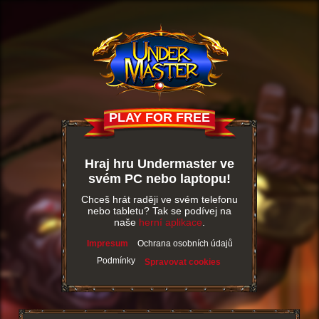
PLAY FOR FREE
Hraj hru Undermaster ve
svém PC nebo laptopu!
Chceš hrát raději ve svém telefonu
nebo tabletu? Tak se podívej na
naše
herní aplikace
.
Impresum
Ochrana osobních údajů
Podmínky
Spravovat cookies