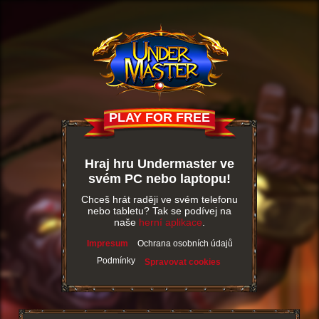
PLAY FOR FREE
Hraj hru Undermaster ve
svém PC nebo laptopu!
Chceš hrát raději ve svém telefonu
nebo tabletu? Tak se podívej na
naše
herní aplikace
.
Impresum
Ochrana osobních údajů
Podmínky
Spravovat cookies