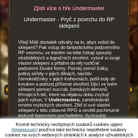
Zjisti více o hře Undermaster
Undermaster - Pryč z povrchu do RP
Podze
více
sklepení
Vítej! Máš dostatek odvahy na to, abys vešel do
Tohle je 
i zde
sklepení? Pak vstup do fantastického podzemního
Undermas
RP vesmíru, ve kterém na tebe čekají spousty
vesmíru.
strašidelných a legračních stvoření. vytvoř si svoje
vylepšuj
HRY
vlastní sklepení a přitáhni do něj rozličné
stěny a 
podzemní životní formy. Poznej zemní šotky,
dlaždic.
potkej skřety v jejich dílnách, navštiv
dlažby, z
Y
černokněžníky v jejich knihovnách, pošli troly do
Každý z 
kováren a pobízej příšerné stvoření žijící ve tvém
tak i pot
 HRA
sklepení pomocí succub, ženských démonů
umění př
třímajících bič, které na nějakou dobu zvyšují
při mont
jejich výkon. V
Undermasteru
, zaměstnáváš
vyhládno
mnoho mýtických stvoření. Zřiď si své vlastní
lahodnou 
sklepení v této zábavné RPG a osvětli pochmurné
dřív, ne
jeskyně barevnými pochodněmi. Vyzkoušej
zemní šot
unikátní RPG a sám se staň undermasterem.
Succubus
Kromě technicky nezbytných souborů cookies upjers
Chceš vědět, co tě očekává? Pak čti dál.
pohání t
(Impressum)
používá také technicky nepotřebné soubory
potřebuj
cookies na svých webových stránkách k analýze uživatelských
správně v