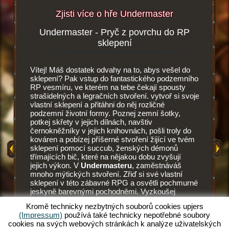
Zjisti více o hře Undermaster
Undermaster - Pryč z povrchu do RP
Podze
více
sklepení
Vítej! Máš dostatek odvahy na to, abys vešel do
Tohle je 
i zde
sklepení? Pak vstup do fantastického podzemního
Undermas
RP vesmíru, ve kterém na tebe čekají spousty
vesmíru.
strašidelných a legračních stvoření. vytvoř si svoje
vylepšuj
HRY
vlastní sklepení a přitáhni do něj rozličné
stěny a 
podzemní životní formy. Poznej zemní šotky,
dlaždic.
potkej skřety v jejich dílnách, navštiv
dlažby, z
Y
černokněžníky v jejich knihovnách, pošli troly do
Každý z 
kováren a pobízej příšerné stvoření žijící ve tvém
tak i pot
 HRA
sklepení pomocí succub, ženských démonů
umění př
třímajících bič, které na nějakou dobu zvyšují
při mont
jejich výkon. V
Undermasteru
, zaměstnáváš
vyhládno
mnoho mýtických stvoření. Zřiď si své vlastní
lahodnou 
sklepení v této zábavné RPG a osvětli pochmurné
dřív, ne
jeskyně barevnými pochodněmi. Vyzkoušej
zemní šot
unikátní RPG a sám se staň undermasterem.
Succubus
Kromě technicky nezbytných souborů cookies upjers
Chceš vědět, co tě očekává? Pak čti dál.
pohání t
(Impressum)
používá také technicky nepotřebné soubory
potřebuj
cookies na svých webových stránkách k analýze uživatelských
správně v