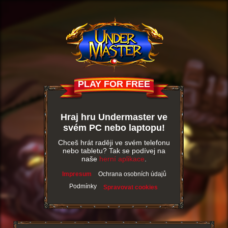
PLAY FOR FREE
Hraj hru Undermaster ve
svém PC nebo laptopu!
Chceš hrát raději ve svém telefonu
nebo tabletu? Tak se podívej na
naše
herní aplikace
.
Impresum
Ochrana osobních údajů
Podmínky
Spravovat cookies