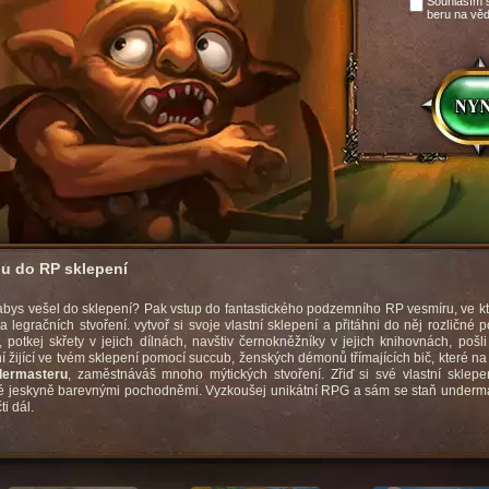
Souhlasím
beru na vě
hu do RP sklepení
 abys vešel do sklepení? Pak vstup do fantastického podzemního RP vesmíru, ve k
a legračních stvoření. vytvoř si svoje vlastní sklepení a přitáhni do něj rozličné
 potkej skřety v jejich dílnách, navštiv černokněžníky v jejich knihovnách, pošli
í žijící ve tvém sklepení pomocí succub, ženských démonů třímajících bič, které n
ermasteru
, zaměstnáváš mnoho mýtických stvoření. Zřiď si své vlastní sklepen
 jeskyně barevnými pochodněmi. Vyzkoušej unikátní RPG a sám se staň underm
i dál.