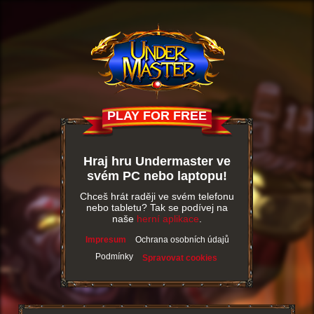
PLAY FOR FREE
Hraj hru Undermaster ve
svém PC nebo laptopu!
Chceš hrát raději ve svém telefonu
nebo tabletu? Tak se podívej na
naše
herní aplikace
.
Impresum
Ochrana osobních údajů
Podmínky
Spravovat cookies