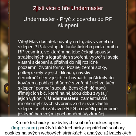
Zjisti více o hře Undermaster
Undermaster - Pryč z povrchu do RP
Podze
více
sklepení
Vítej! Máš dostatek odvahy na to, abys vešel do
Tohle je 
i zde
sklepení? Pak vstup do fantastického podzemního
Undermas
RP vesmíru, ve kterém na tebe čekají spousty
vesmíru.
strašidelných a legračních stvoření. vytvoř si svoje
vylepšuj
HRY
vlastní sklepení a přitáhni do něj rozličné
stěny a 
podzemní životní formy. Poznej zemní šotky,
dlaždic.
potkej skřety v jejich dílnách, navštiv
dlažby, z
Y
černokněžníky v jejich knihovnách, pošli troly do
Každý z 
kováren a pobízej příšerné stvoření žijící ve tvém
tak i pot
 HRA
sklepení pomocí succub, ženských démonů
umění př
třímajících bič, které na nějakou dobu zvyšují
při mont
jejich výkon. V
Undermasteru
, zaměstnáváš
vyhládno
mnoho mýtických stvoření. Zřiď si své vlastní
lahodnou 
sklepení v této zábavné RPG a osvětli pochmurné
dřív, ne
jeskyně barevnými pochodněmi. Vyzkoušej
zemní šot
unikátní RPG a sám se staň undermasterem.
Succubus
Kromě technicky nezbytných souborů cookies upjers
Chceš vědět, co tě očekává? Pak čti dál.
pohání t
(Impressum)
používá také technicky nepotřebné soubory
potřebuj
cookies na svých webových stránkách k analýze uživatelských
správně v