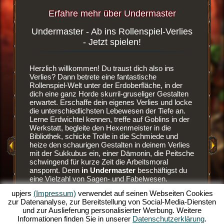
Erfahre mehr über Undermaster
Undermaster - Ab ins Rollenspiel-Verlies
Blutd
ergame
- Jetzt spielen!
wsergame
Herzlich willkommen! Du traust dich also ins
Es ist ei
dest du
Verlies? Dann betrete eine fantastische
Browser
enlosen
Rollenspiel-Welt unter der Erdoberfläche, in der
den Weg 
dich eine ganz Horde skurril-gruseliger Gestalten
dein eige
erwartet. Erschaffe dein eigenes Verlies und locke
der Erdw
die unterschiedlichsten Lebewesen der Tiefe an.
neue Räu
Lerne Erdwichtel kennen, treffe auf Goblins in der
Sobald d
Werkstatt, begleite den Hexenmeister in die
verbaut h
EN
Bibliothek, schicke Trolle in die Schmiede und
Bewohner
heize den schaurigen Gestalten in deinem Verlies
aber auc
mit der Sukkubus ein, einer Dämonin, die Peitsche
hervorra
E
schwingend für kurze Zeit die Arbeitsmoral
Goblins z
anspornt. Denn
in Undermaster
beschäftigst du
und sehr
eine Vielzahl von Sagen- und Fabelwesen.
es blutig
AME
Manage dein Verlies im Online Rollenspiele-Spaß
besser z
upjers
(Impressum)
verwendet auf seinen Webseiten Cookies
und baue es über mehrere Ebenen aus.
Ansonste
zur Datenanalyse, zur Bereitstellung von Social-Media-Diensten
Schmücke es mit tollen Items, baue die Räume
Erdwicht
und zur Auslieferung personalisierter Werbung. Weitere
aus und illuminiere die düstere Szenerie mit bunten
lässt. D
Informationen finden Sie in unserer
Datenschutzerklärung
.
Fackeln. Erlebe die Spieltiefen dieses
Monster 