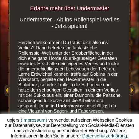
Erfahre mehr über Undermaster
Undermaster - Ab ins Rollenspiel-Verlies
Blutd
ergame
- Jetzt spielen!
wsergame
Herzlich willkommen! Du traust dich also ins
Es ist ei
dest du
Verlies? Dann betrete eine fantastische
Browser
enlosen
Rollenspiel-Welt unter der Erdoberfläche, in der
den Weg 
dich eine ganz Horde skurril-gruseliger Gestalten
dein eige
erwartet. Erschaffe dein eigenes Verlies und locke
der Erdw
die unterschiedlichsten Lebewesen der Tiefe an.
neue Räu
Lerne Erdwichtel kennen, treffe auf Goblins in der
Sobald d
Werkstatt, begleite den Hexenmeister in die
verbaut h
EN
Bibliothek, schicke Trolle in die Schmiede und
Bewohner
heize den schaurigen Gestalten in deinem Verlies
aber auc
mit der Sukkubus ein, einer Dämonin, die Peitsche
hervorra
E
schwingend für kurze Zeit die Arbeitsmoral
Goblins z
anspornt. Denn
in Undermaster
beschäftigst du
und sehr
eine Vielzahl von Sagen- und Fabelwesen.
es blutig
AME
Manage dein Verlies im Online Rollenspiele-Spaß
besser z
upjers
(Impressum)
verwendet auf seinen Webseiten Cookies
und baue es über mehrere Ebenen aus.
Ansonste
zur Datenanalyse, zur Bereitstellung von Social-Media-Diensten
Schmücke es mit tollen Items, baue die Räume
Erdwicht
und zur Auslieferung personalisierter Werbung. Weitere
aus und illuminiere die düstere Szenerie mit bunten
lässt. D
Informationen finden Sie in unserer
Datenschutzerklärung
.
Fackeln. Erlebe die Spieltiefen dieses
Monster 