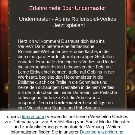
Erfahre mehr über Undermaster
Undermaster - Ab ins Rollenspiel-Verlies
Blutd
ergame
- Jetzt spielen!
wsergame
Herzlich willkommen! Du traust dich also ins
Es ist ei
dest du
Verlies? Dann betrete eine fantastische
Browser
enlosen
Rollenspiel-Welt unter der Erdoberfläche, in der
den Weg 
dich eine ganz Horde skurril-gruseliger Gestalten
dein eige
erwartet. Erschaffe dein eigenes Verlies und locke
der Erdw
die unterschiedlichsten Lebewesen der Tiefe an.
neue Räu
Lerne Erdwichtel kennen, treffe auf Goblins in der
Sobald d
Werkstatt, begleite den Hexenmeister in die
verbaut h
EN
Bibliothek, schicke Trolle in die Schmiede und
Bewohner
heize den schaurigen Gestalten in deinem Verlies
aber auc
mit der Sukkubus ein, einer Dämonin, die Peitsche
hervorra
E
schwingend für kurze Zeit die Arbeitsmoral
Goblins z
anspornt. Denn
in Undermaster
beschäftigst du
und sehr
eine Vielzahl von Sagen- und Fabelwesen.
es blutig
AME
Manage dein Verlies im Online Rollenspiele-Spaß
besser z
upjers
(Impressum)
verwendet auf seinen Webseiten Cookies
und baue es über mehrere Ebenen aus.
Ansonste
zur Datenanalyse, zur Bereitstellung von Social-Media-Diensten
Schmücke es mit tollen Items, baue die Räume
Erdwicht
und zur Auslieferung personalisierter Werbung. Weitere
aus und illuminiere die düstere Szenerie mit bunten
lässt. D
Informationen finden Sie in unserer
Datenschutzerklärung
.
Fackeln. Erlebe die Spieltiefen dieses
Monster 