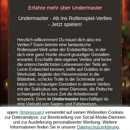
Erfahre mehr über Undermaster
Undermaster - Ab ins Rollenspiel-Verlies
Blutd
ergame
- Jetzt spielen!
wsergame
Herzlich willkommen! Du traust dich also ins
Es ist ei
dest du
Verlies? Dann betrete eine fantastische
Browser
enlosen
Rollenspiel-Welt unter der Erdoberfläche, in der
den Weg 
dich eine ganz Horde skurril-gruseliger Gestalten
dein eige
erwartet. Erschaffe dein eigenes Verlies und locke
der Erdw
die unterschiedlichsten Lebewesen der Tiefe an.
neue Räu
Lerne Erdwichtel kennen, treffe auf Goblins in der
Sobald d
Werkstatt, begleite den Hexenmeister in die
verbaut h
EN
Bibliothek, schicke Trolle in die Schmiede und
Bewohner
heize den schaurigen Gestalten in deinem Verlies
aber auc
mit der Sukkubus ein, einer Dämonin, die Peitsche
hervorra
E
schwingend für kurze Zeit die Arbeitsmoral
Goblins z
anspornt. Denn
in Undermaster
beschäftigst du
und sehr
eine Vielzahl von Sagen- und Fabelwesen.
es blutig
AME
Manage dein Verlies im Online Rollenspiele-Spaß
besser z
upjers
(Impressum)
verwendet auf seinen Webseiten Cookies
und baue es über mehrere Ebenen aus.
Ansonste
zur Datenanalyse, zur Bereitstellung von Social-Media-Diensten
Schmücke es mit tollen Items, baue die Räume
Erdwicht
und zur Auslieferung personalisierter Werbung. Weitere
aus und illuminiere die düstere Szenerie mit bunten
lässt. D
Informationen finden Sie in unserer
Datenschutzerklärung
.
Fackeln. Erlebe die Spieltiefen dieses
Monster 