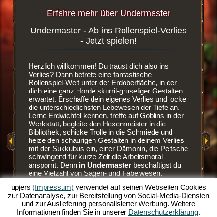
Erfahre mehr über Undermaster
Undermaster - Ab ins Rollenspiel-Verlies
Blutd
ergame
- Jetzt spielen!
wsergame
Herzlich willkommen! Du traust dich also ins
Es ist ei
dest du
Verlies? Dann betrete eine fantastische
Browser
enlosen
Rollenspiel-Welt unter der Erdoberfläche, in der
den Weg 
dich eine ganz Horde skurril-gruseliger Gestalten
dein eige
erwartet. Erschaffe dein eigenes Verlies und locke
der Erdw
die unterschiedlichsten Lebewesen der Tiefe an.
neue Räu
Lerne Erdwichtel kennen, treffe auf Goblins in der
Sobald d
Werkstatt, begleite den Hexenmeister in die
verbaut h
EN
Bibliothek, schicke Trolle in die Schmiede und
Bewohner
heize den schaurigen Gestalten in deinem Verlies
aber auc
mit der Sukkubus ein, einer Dämonin, die Peitsche
hervorra
E
schwingend für kurze Zeit die Arbeitsmoral
Goblins z
anspornt. Denn
in Undermaster
beschäftigst du
und sehr
eine Vielzahl von Sagen- und Fabelwesen.
es blutig
AME
Manage dein Verlies im Online Rollenspiele-Spaß
besser z
upjers
(Impressum)
verwendet auf seinen Webseiten Cookies
und baue es über mehrere Ebenen aus.
Ansonste
zur Datenanalyse, zur Bereitstellung von Social-Media-Diensten
Schmücke es mit tollen Items, baue die Räume
Erdwicht
und zur Auslieferung personalisierter Werbung. Weitere
aus und illuminiere die düstere Szenerie mit bunten
lässt. D
Informationen finden Sie in unserer
Datenschutzerklärung
.
Fackeln. Erlebe die Spieltiefen dieses
Monster 