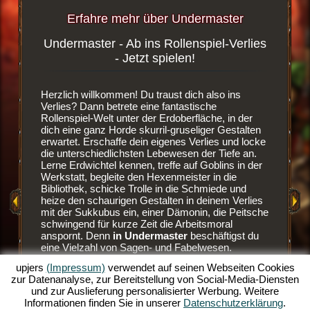
Erfahre mehr über Undermaster
Undermaster - Ab ins Rollenspiel-Verlies
Blutd
ergame
- Jetzt spielen!
wsergame
Herzlich willkommen! Du traust dich also ins
Es ist ei
dest du
Verlies? Dann betrete eine fantastische
Browser
enlosen
Rollenspiel-Welt unter der Erdoberfläche, in der
den Weg 
dich eine ganz Horde skurril-gruseliger Gestalten
dein eige
erwartet. Erschaffe dein eigenes Verlies und locke
der Erdw
die unterschiedlichsten Lebewesen der Tiefe an.
neue Räu
Lerne Erdwichtel kennen, treffe auf Goblins in der
Sobald d
Werkstatt, begleite den Hexenmeister in die
verbaut h
EN
Bibliothek, schicke Trolle in die Schmiede und
Bewohner
heize den schaurigen Gestalten in deinem Verlies
aber auc
mit der Sukkubus ein, einer Dämonin, die Peitsche
hervorra
E
schwingend für kurze Zeit die Arbeitsmoral
Goblins z
anspornt. Denn
in Undermaster
beschäftigst du
und sehr
eine Vielzahl von Sagen- und Fabelwesen.
es blutig
AME
Manage dein Verlies im Online Rollenspiele-Spaß
besser z
upjers
(Impressum)
verwendet auf seinen Webseiten Cookies
und baue es über mehrere Ebenen aus.
Ansonste
zur Datenanalyse, zur Bereitstellung von Social-Media-Diensten
Schmücke es mit tollen Items, baue die Räume
Erdwicht
und zur Auslieferung personalisierter Werbung. Weitere
aus und illuminiere die düstere Szenerie mit bunten
lässt. D
Informationen finden Sie in unserer
Datenschutzerklärung
.
Fackeln. Erlebe die Spieltiefen dieses
Monster 