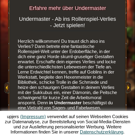
Erfahre mehr über Undermaster
Undermaster - Ab ins Rollenspiel-Verlies
Blutd
ergame
- Jetzt spielen!
wsergame
Herzlich willkommen! Du traust dich also ins
Es ist ei
dest du
Verlies? Dann betrete eine fantastische
Browser
enlosen
Rollenspiel-Welt unter der Erdoberfläche, in der
den Weg 
dich eine ganz Horde skurril-gruseliger Gestalten
dein eige
erwartet. Erschaffe dein eigenes Verlies und locke
der Erdw
die unterschiedlichsten Lebewesen der Tiefe an.
neue Räu
Lerne Erdwichtel kennen, treffe auf Goblins in der
Sobald d
Werkstatt, begleite den Hexenmeister in die
verbaut h
EN
Bibliothek, schicke Trolle in die Schmiede und
Bewohner
heize den schaurigen Gestalten in deinem Verlies
aber auc
mit der Sukkubus ein, einer Dämonin, die Peitsche
hervorra
E
schwingend für kurze Zeit die Arbeitsmoral
Goblins z
anspornt. Denn
in Undermaster
beschäftigst du
und sehr
eine Vielzahl von Sagen- und Fabelwesen.
es blutig
AME
Manage dein Verlies im Online Rollenspiele-Spaß
besser z
upjers
(Impressum)
verwendet auf seinen Webseiten Cookies
und baue es über mehrere Ebenen aus.
Ansonste
zur Datenanalyse, zur Bereitstellung von Social-Media-Diensten
Schmücke es mit tollen Items, baue die Räume
Erdwicht
und zur Auslieferung personalisierter Werbung. Weitere
aus und illuminiere die düstere Szenerie mit bunten
lässt. D
Informationen finden Sie in unserer
Datenschutzerklärung
.
Fackeln. Erlebe die Spieltiefen dieses
Monster 