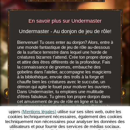
En savoir plus sur Undermaster
Undermaster - Au donjon de jeu de rôle!
Soif 
igateur
Bienvenue! Tu oses enter au donjon? Alors, entre à
r, tu
une monde fantastique de jeu de rôle au-dessous
C'est un 
n ligne
de la surface terrestre dans lequel une horde de
navigate
créatures bizarres t'attend. Crée ton propre donjon
dessous d
et attire des êtres différents de la profondeur. Fais
développ
MENT
la connaissance de gnomes, embauche des
gnomes, 
E
gobelins dans l'atelier, accompagne les magiciens
des nouv
à la bibliothèque, envoie des trolls à la forge et
Après av
chauffe bien les créatures avec le succube, un
GATEUR
fond, les
démon qui agite le fouet pour motiver les ouvriers.
Ces habi
Dans Undermaster, tu emploies une multitude
mais ils
d'êtres fabuleux. Tu gères ton propre donjon dans
savent c
cet amusement de jeu de rôle en ligne et tu le
NE
gobelins 
développes à travers plusieurs étages. Décore-le
savent l'
avec des superbes objets, aménage les salles et
upjers
(Mentions légales)
utilise sur ses sites web, outre les
plus sang
illumine le décor avec des torches de toutes les
cookies techniquement nécessaires, également des cookies
devrais 
couleurs. Découvre les profondeurs de ce jeu de
techniquement non nécessaires pour analyser les données des
supérieu
rôle en ligne extraordinaire et deviens un
utilisateurs et pour fournir des services de médias sociaux.
désaltér