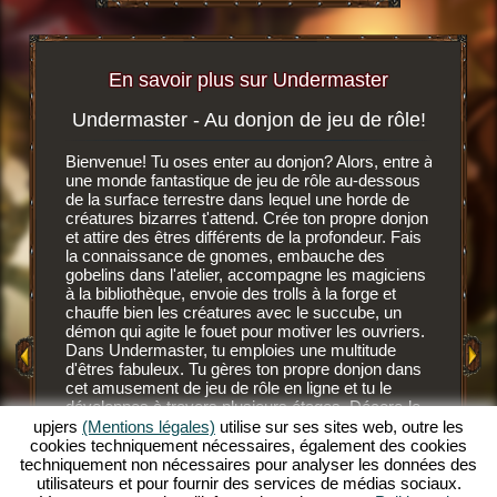
En savoir plus sur Undermaster
Undermaster - Au donjon de jeu de rôle!
Soif 
igateur
Bienvenue! Tu oses enter au donjon? Alors, entre à
r, tu
une monde fantastique de jeu de rôle au-dessous
C'est un 
n ligne
de la surface terrestre dans lequel une horde de
navigate
créatures bizarres t'attend. Crée ton propre donjon
dessous d
et attire des êtres différents de la profondeur. Fais
développ
MENT
la connaissance de gnomes, embauche des
gnomes, 
E
gobelins dans l'atelier, accompagne les magiciens
des nouv
à la bibliothèque, envoie des trolls à la forge et
Après av
chauffe bien les créatures avec le succube, un
GATEUR
fond, les
démon qui agite le fouet pour motiver les ouvriers.
Ces habi
Dans Undermaster, tu emploies une multitude
mais ils
d'êtres fabuleux. Tu gères ton propre donjon dans
savent c
cet amusement de jeu de rôle en ligne et tu le
NE
gobelins 
développes à travers plusieurs étages. Décore-le
savent l'
avec des superbes objets, aménage les salles et
upjers
(Mentions légales)
utilise sur ses sites web, outre les
plus sang
illumine le décor avec des torches de toutes les
cookies techniquement nécessaires, également des cookies
devrais 
couleurs. Découvre les profondeurs de ce jeu de
techniquement non nécessaires pour analyser les données des
supérieu
rôle en ligne extraordinaire et deviens un
utilisateurs et pour fournir des services de médias sociaux.
désaltér