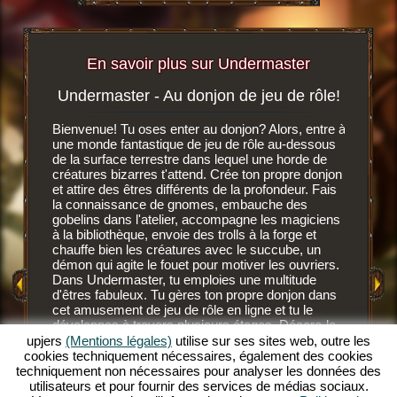
En savoir plus sur Undermaster
Undermaster - Au donjon de jeu de rôle!
Soif 
igateur
Bienvenue! Tu oses enter au donjon? Alors, entre à
r, tu
une monde fantastique de jeu de rôle au-dessous
C'est un 
n ligne
de la surface terrestre dans lequel une horde de
navigate
créatures bizarres t'attend. Crée ton propre donjon
dessous d
et attire des êtres différents de la profondeur. Fais
développ
MENT
la connaissance de gnomes, embauche des
gnomes, 
E
gobelins dans l'atelier, accompagne les magiciens
des nouv
à la bibliothèque, envoie des trolls à la forge et
Après av
chauffe bien les créatures avec le succube, un
GATEUR
fond, les
démon qui agite le fouet pour motiver les ouvriers.
Ces habi
Dans Undermaster, tu emploies une multitude
mais ils
d'êtres fabuleux. Tu gères ton propre donjon dans
savent c
cet amusement de jeu de rôle en ligne et tu le
NE
gobelins 
développes à travers plusieurs étages. Décore-le
savent l'
avec des superbes objets, aménage les salles et
upjers
(Mentions légales)
utilise sur ses sites web, outre les
plus sang
illumine le décor avec des torches de toutes les
cookies techniquement nécessaires, également des cookies
devrais 
couleurs. Découvre les profondeurs de ce jeu de
techniquement non nécessaires pour analyser les données des
supérieu
rôle en ligne extraordinaire et deviens un
utilisateurs et pour fournir des services de médias sociaux.
désaltér