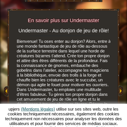
En savoir plus sur Undermaster
Undermaster - Au donjon de jeu de rôle!
Soif 
igateur
Bienvenue! Tu oses enter au donjon? Alors, entre à
r, tu
une monde fantastique de jeu de rôle au-dessous
C'est un 
n ligne
de la surface terrestre dans lequel une horde de
navigate
créatures bizarres t'attend. Crée ton propre donjon
dessous d
et attire des êtres différents de la profondeur. Fais
développ
MENT
la connaissance de gnomes, embauche des
gnomes, 
E
gobelins dans l'atelier, accompagne les magiciens
des nouv
à la bibliothèque, envoie des trolls à la forge et
Après av
chauffe bien les créatures avec le succube, un
GATEUR
fond, les
démon qui agite le fouet pour motiver les ouvriers.
Ces habi
Dans Undermaster, tu emploies une multitude
mais ils
d'êtres fabuleux. Tu gères ton propre donjon dans
savent c
cet amusement de jeu de rôle en ligne et tu le
NE
gobelins 
développes à travers plusieurs étages. Décore-le
savent l'
avec des superbes objets, aménage les salles et
upjers
(Mentions légales)
utilise sur ses sites web, outre les
plus sang
illumine le décor avec des torches de toutes les
cookies techniquement nécessaires, également des cookies
devrais 
couleurs. Découvre les profondeurs de ce jeu de
techniquement non nécessaires pour analyser les données des
supérieu
rôle en ligne extraordinaire et deviens un
utilisateurs et pour fournir des services de médias sociaux.
désaltér