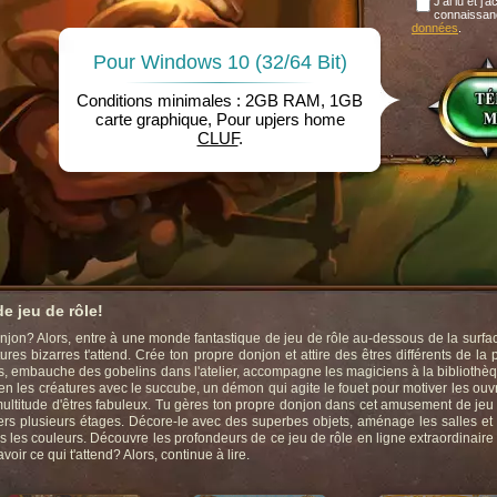
J'ai lu et j'
connaissan
données
.
Pour Windows 10 (32/64 Bit)
Conditions minimales : 2GB RAM, 1GB
carte graphique, Pour upjers home
CLUF
.
e jeu de rôle!
jon? Alors, entre à une monde fantastique de jeu de rôle au-dessous de la surfac
es bizarres t'attend. Crée ton propre donjon et attire des êtres différents de la 
, embauche des gobelins dans l'atelier, accompagne les magiciens à la bibliothè
 bien les créatures avec le succube, un démon qui agite le fouet pour motiver les ouv
ultitude d'êtres fabuleux. Tu gères ton propre donjon dans cet amusement de jeu
vers plusieurs étages. Décore-le avec des superbes objets, aménage les salles et 
s les couleurs. Découvre les profondeurs de ce jeu de rôle en ligne extraordinaire
ir ce qui t'attend? Alors, continue à lire.