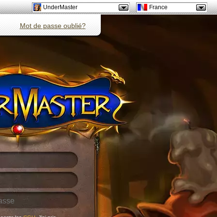
UnderMaster
France
Mot de passe oublié?