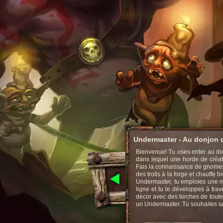
Undermaster - Au donjon d
Bienvenue! Tu oses enter au don
dans lequel une horde de créatur
Fais la connaissance de gnomes
des trolls à la forge et chauffe
Undermaster, tu emploies une m
ligne et tu le développes à tra
décor avec des torches de toute
un Undermaster. Tu souhaites savo