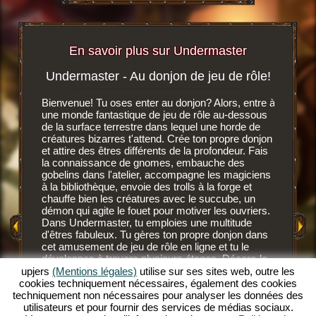
En savoir plus sur Undermaster
Undermaster - Au donjon de jeu de rôle!
Soif 
igateur
Bienvenue! Tu oses enter au donjon? Alors, entre à
r, tu
une monde fantastique de jeu de rôle au-dessous
C'est un 
n ligne
de la surface terrestre dans lequel une horde de
navigate
créatures bizarres t'attend. Crée ton propre donjon
dessous d
et attire des êtres différents de la profondeur. Fais
développ
MENT
la connaissance de gnomes, embauche des
gnomes, 
E
gobelins dans l'atelier, accompagne les magiciens
des nouv
à la bibliothèque, envoie des trolls à la forge et
Après av
chauffe bien les créatures avec le succube, un
GATEUR
fond, les
démon qui agite le fouet pour motiver les ouvriers.
Ces habi
Dans Undermaster, tu emploies une multitude
mais ils
d'êtres fabuleux. Tu gères ton propre donjon dans
savent c
cet amusement de jeu de rôle en ligne et tu le
NE
gobelins 
développes à travers plusieurs étages. Décore-le
savent l'
avec des superbes objets, aménage les salles et
upjers
(Mentions légales)
utilise sur ses sites web, outre les
plus sang
illumine le décor avec des torches de toutes les
cookies techniquement nécessaires, également des cookies
devrais 
couleurs. Découvre les profondeurs de ce jeu de
techniquement non nécessaires pour analyser les données des
supérieu
rôle en ligne extraordinaire et deviens un
utilisateurs et pour fournir des services de médias sociaux.
désaltér