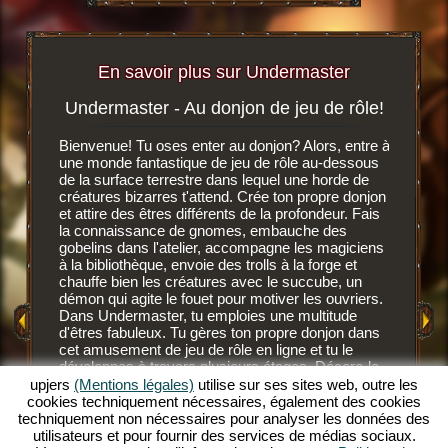
En savoir plus sur Undermaster
Undermaster - Au donjon de jeu de rôle!
Soif 
igateur
Bienvenue! Tu oses enter au donjon? Alors, entre à
r, tu
une monde fantastique de jeu de rôle au-dessous
C'est un 
n ligne
de la surface terrestre dans lequel une horde de
navigate
créatures bizarres t'attend. Crée ton propre donjon
dessous d
et attire des êtres différents de la profondeur. Fais
développ
MENT
la connaissance de gnomes, embauche des
gnomes, 
E
gobelins dans l'atelier, accompagne les magiciens
des nouv
à la bibliothèque, envoie des trolls à la forge et
Après av
chauffe bien les créatures avec le succube, un
GATEUR
fond, les
démon qui agite le fouet pour motiver les ouvriers.
Ces habi
Dans Undermaster, tu emploies une multitude
mais ils
d'êtres fabuleux. Tu gères ton propre donjon dans
savent c
cet amusement de jeu de rôle en ligne et tu le
NE
gobelins 
développes à travers plusieurs étages. Décore-le
savent l'
avec des superbes objets, aménage les salles et
upjers
(Mentions légales)
utilise sur ses sites web, outre les
plus sang
illumine le décor avec des torches de toutes les
cookies techniquement nécessaires, également des cookies
devrais 
couleurs. Découvre les profondeurs de ce jeu de
techniquement non nécessaires pour analyser les données des
supérieu
rôle en ligne extraordinaire et deviens un
utilisateurs et pour fournir des services de médias sociaux.
désaltér