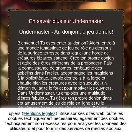
En savoir plus sur Undermaster
Undermaster - Au donjon de jeu de rôle!
Soif 
igateur
Bienvenue! Tu oses enter au donjon? Alors, entre à
r, tu
une monde fantastique de jeu de rôle au-dessous
C'est un 
n ligne
de la surface terrestre dans lequel une horde de
navigate
créatures bizarres t'attend. Crée ton propre donjon
dessous d
et attire des êtres différents de la profondeur. Fais
développ
MENT
la connaissance de gnomes, embauche des
gnomes, 
E
gobelins dans l'atelier, accompagne les magiciens
des nouv
à la bibliothèque, envoie des trolls à la forge et
Après av
chauffe bien les créatures avec le succube, un
GATEUR
fond, les
démon qui agite le fouet pour motiver les ouvriers.
Ces habi
Dans Undermaster, tu emploies une multitude
mais ils
d'êtres fabuleux. Tu gères ton propre donjon dans
savent c
cet amusement de jeu de rôle en ligne et tu le
NE
gobelins 
développes à travers plusieurs étages. Décore-le
savent l'
avec des superbes objets, aménage les salles et
upjers
(Mentions légales)
utilise sur ses sites web, outre les
plus sang
illumine le décor avec des torches de toutes les
cookies techniquement nécessaires, également des cookies
devrais 
couleurs. Découvre les profondeurs de ce jeu de
techniquement non nécessaires pour analyser les données des
supérieu
rôle en ligne extraordinaire et deviens un
utilisateurs et pour fournir des services de médias sociaux.
désaltér