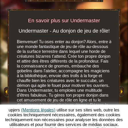
En savoir plus sur Undermaster
Undermaster - Au donjon de jeu de rôle!
Soif 
igateur
Bienvenue! Tu oses enter au donjon? Alors, entre à
r, tu
une monde fantastique de jeu de rôle au-dessous
C'est un 
n ligne
de la surface terrestre dans lequel une horde de
navigate
créatures bizarres t'attend. Crée ton propre donjon
dessous d
et attire des êtres différents de la profondeur. Fais
développ
MENT
la connaissance de gnomes, embauche des
gnomes, 
E
gobelins dans l'atelier, accompagne les magiciens
des nouv
à la bibliothèque, envoie des trolls à la forge et
Après av
chauffe bien les créatures avec le succube, un
GATEUR
fond, les
démon qui agite le fouet pour motiver les ouvriers.
Ces habi
Dans Undermaster, tu emploies une multitude
mais ils
d'êtres fabuleux. Tu gères ton propre donjon dans
savent c
cet amusement de jeu de rôle en ligne et tu le
NE
gobelins 
développes à travers plusieurs étages. Décore-le
savent l'
avec des superbes objets, aménage les salles et
upjers
(Mentions légales)
utilise sur ses sites web, outre les
plus sang
illumine le décor avec des torches de toutes les
cookies techniquement nécessaires, également des cookies
devrais 
couleurs. Découvre les profondeurs de ce jeu de
techniquement non nécessaires pour analyser les données des
supérieu
rôle en ligne extraordinaire et deviens un
utilisateurs et pour fournir des services de médias sociaux.
désaltér