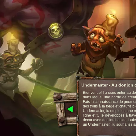
Undermaster - Au donjon d
Bienvenue! Tu oses enter au don
dans lequel une horde de créatur
Fais la connaissance de gnomes
des trolls à la forge et chauffe
Undermaster, tu emploies une m
ligne et tu le développes à tra
décor avec des torches de toute
un Undermaster. Tu souhaites savo