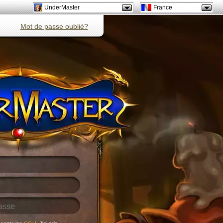
UnderMaster
France
Mot de passe oublié?