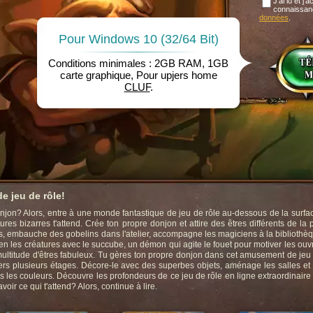
J'ai lu et j'
connaissan
données
.
Pour Windows 10 (32/64 Bit)
Conditions minimales : 2GB RAM, 1GB
carte graphique, Pour upjers home
CLUF
.
e jeu de rôle!
jon? Alors, entre à une monde fantastique de jeu de rôle au-dessous de la surfac
es bizarres t'attend. Crée ton propre donjon et attire des êtres différents de la 
, embauche des gobelins dans l'atelier, accompagne les magiciens à la bibliothè
 bien les créatures avec le succube, un démon qui agite le fouet pour motiver les ouv
ultitude d'êtres fabuleux. Tu gères ton propre donjon dans cet amusement de jeu
vers plusieurs étages. Décore-le avec des superbes objets, aménage les salles et 
s les couleurs. Découvre les profondeurs de ce jeu de rôle en ligne extraordinaire
ir ce qui t'attend? Alors, continue à lire.