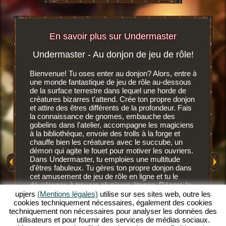
En savoir plus sur Undermaster
Undermaster - Au donjon de jeu de rôle!
Soif 
igateur
Bienvenue! Tu oses enter au donjon? Alors, entre à
r, tu
une monde fantastique de jeu de rôle au-dessous
C'est un 
n ligne
de la surface terrestre dans lequel une horde de
navigate
créatures bizarres t'attend. Crée ton propre donjon
dessous d
et attire des êtres différents de la profondeur. Fais
développ
MENT
la connaissance de gnomes, embauche des
gnomes, 
E
gobelins dans l'atelier, accompagne les magiciens
des nouv
à la bibliothèque, envoie des trolls à la forge et
Après av
chauffe bien les créatures avec le succube, un
GATEUR
fond, les
démon qui agite le fouet pour motiver les ouvriers.
Ces habi
Dans Undermaster, tu emploies une multitude
mais ils
d'êtres fabuleux. Tu gères ton propre donjon dans
savent c
cet amusement de jeu de rôle en ligne et tu le
NE
gobelins 
développes à travers plusieurs étages. Décore-le
savent l'
avec des superbes objets, aménage les salles et
upjers
(Mentions légales)
utilise sur ses sites web, outre les
plus sang
illumine le décor avec des torches de toutes les
cookies techniquement nécessaires, également des cookies
devrais 
couleurs. Découvre les profondeurs de ce jeu de
techniquement non nécessaires pour analyser les données des
supérieu
rôle en ligne extraordinaire et deviens un
utilisateurs et pour fournir des services de médias sociaux.
désaltér