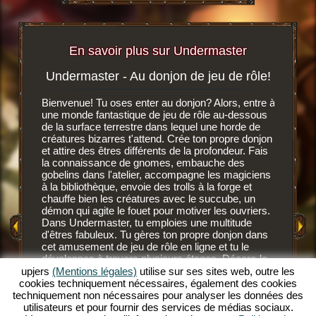
En savoir plus sur Undermaster
Undermaster - Au donjon de jeu de rôle!
Soif 
igateur
Bienvenue! Tu oses enter au donjon? Alors, entre à
r, tu
une monde fantastique de jeu de rôle au-dessous
C'est un 
n ligne
de la surface terrestre dans lequel une horde de
navigate
créatures bizarres t'attend. Crée ton propre donjon
dessous d
et attire des êtres différents de la profondeur. Fais
développ
MENT
la connaissance de gnomes, embauche des
gnomes, 
E
gobelins dans l'atelier, accompagne les magiciens
des nouv
à la bibliothèque, envoie des trolls à la forge et
Après av
chauffe bien les créatures avec le succube, un
GATEUR
fond, les
démon qui agite le fouet pour motiver les ouvriers.
Ces habi
Dans Undermaster, tu emploies une multitude
mais ils
d'êtres fabuleux. Tu gères ton propre donjon dans
savent c
cet amusement de jeu de rôle en ligne et tu le
NE
gobelins 
développes à travers plusieurs étages. Décore-le
savent l'
avec des superbes objets, aménage les salles et
upjers
(Mentions légales)
utilise sur ses sites web, outre les
plus sang
illumine le décor avec des torches de toutes les
cookies techniquement nécessaires, également des cookies
devrais 
couleurs. Découvre les profondeurs de ce jeu de
techniquement non nécessaires pour analyser les données des
supérieu
rôle en ligne extraordinaire et deviens un
utilisateurs et pour fournir des services de médias sociaux.
désaltér