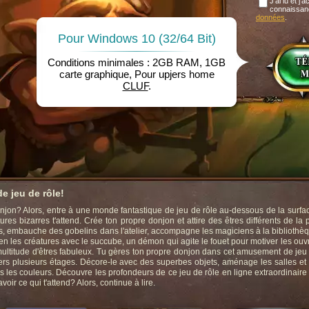
J'ai lu et j'
connaissan
données
.
Pour Windows 10 (32/64 Bit)
Conditions minimales : 2GB RAM, 1GB
carte graphique, Pour upjers home
CLUF
.
e jeu de rôle!
jon? Alors, entre à une monde fantastique de jeu de rôle au-dessous de la surfac
es bizarres t'attend. Crée ton propre donjon et attire des êtres différents de la 
, embauche des gobelins dans l'atelier, accompagne les magiciens à la bibliothè
 bien les créatures avec le succube, un démon qui agite le fouet pour motiver les ouv
ultitude d'êtres fabuleux. Tu gères ton propre donjon dans cet amusement de jeu
vers plusieurs étages. Décore-le avec des superbes objets, aménage les salles et 
s les couleurs. Découvre les profondeurs de ce jeu de rôle en ligne extraordinaire
ir ce qui t'attend? Alors, continue à lire.