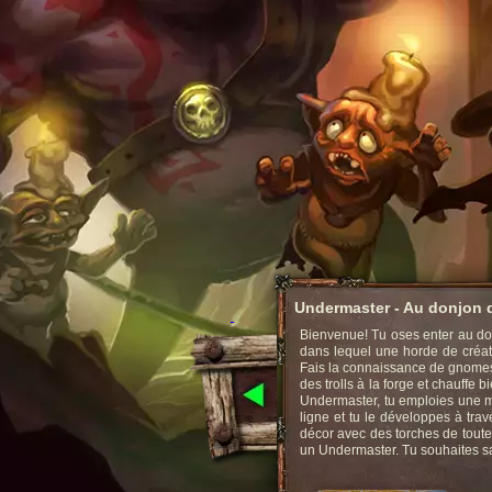
Undermaster - Au donjon d
Bienvenue! Tu oses enter au don
dans lequel une horde de créatur
Fais la connaissance de gnomes
des trolls à la forge et chauffe
Undermaster, tu emploies une m
ligne et tu le développes à tra
décor avec des torches de toute
un Undermaster. Tu souhaites savo