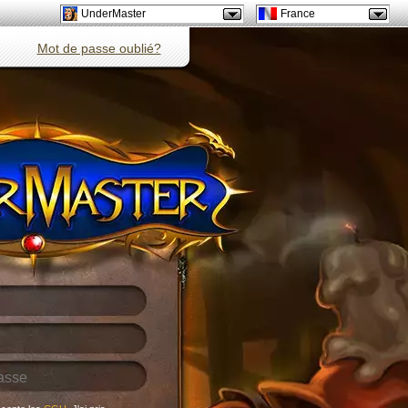
UnderMaster
France
Mot de passe oublié?