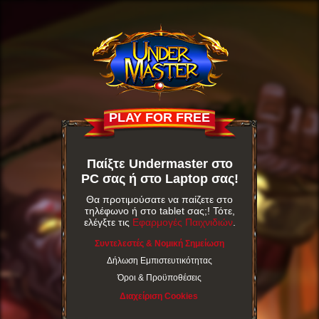
PLAY FOR FREE
Παίξτε Undermaster στο
PC σας ή στο Laptop σας!
Θα προτιμούσατε να παίζετε στο
τηλέφωνο ή στο tablet σας;! Τότε,
ελέγξτε τις
Εφαρμογές Παιχνιδιών
.
Συντελεστές & Νομική Σημείωση
Δήλωση Εμπιστευτικότητας
Όροι & Προϋποθέσεις
Διαχείριση Cookies