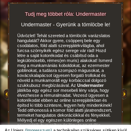
Tudj meg többet róla: Undermaster
Undermaster - Gyerünk a tömlöcbe le!
Vé
tékról!
Üdvözlet! Tehát szereted a tömlöcök varázslatos
hangulatát? Akkor gyere, csöppenj bele egy
Ez egy m
csodálatos, föld alatti szerepjátékvilágba, ahol
szerepját
furcsa szörnyikék egész serege vár rád! Hozd
hozhatod
létre a saját kotorékodat és csábítsd oda a
egész kis
legkülönösebb, rémes(en muris) alakokat! Ismerd
A
sziklafa
meg a munkamániás koboldokat, az ezermester
neked, ső
OK
goblinokat, a tudásra szomjazó mágusokat, a
létrehoz
OK
kovácskalapácsot ügyesen forgató trollokat és
leraktad 
növeld a munkamorált egy korbáccsal dolgozó
első kot
szukkubusz megbízásával. Az
Undermaster
a maga k
játékba egy egész sor mesebeli lény várja, hogy
koboldok
élvezhesse a rémuralmadat. Vezesd ügyesen a
amatőr m
kotorékodat ebben az online szerepjátékban és
örülnek,
építsd ki több szintesre, legyen hely mindenkinek!
étkeket
Tedd otthonossá a komor föld alatti járatrendszert,
folytatot
termeket hangulatos dekorációkkal és fényekkel.
véresen s
Mélyedj el egy egészen különleges online
portyázn
szerepjáték bugyraiban és légy te az alvilág
koboldok
mestere, egy igazi undermaster! Szeretnéd tudni,
Az Upjers
(Impresszum)
a technikailag szükséges sütiken kívül