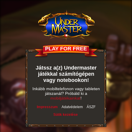
PLAY FOR FREE
Játssz a(z) Undermaster
játékkal számítógépen
vagy notebookon!
Inkább mobiltelefonon vagy tableten
játszanál? Próbáld ki a
mobiljátékainkat
!
Impresszum
Adatvédelem
ÁSZF
Sütik kezelése