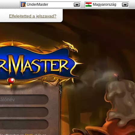
UnderMaster
Magyarország
Elfelejtetted a jelszavad?