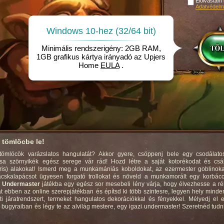
Elolvastam
Adatvédelmi
Windows 10-hez (32/64 bit)
Minimális rendszerigény: 2GB RAM,
1GB grafikus kártya irányadó az Upjers
Home
EULA
.
 tömlöcbe le!
tömlöcök varázslatos hangulatát? Akkor gyere, csöppenj bele egy csodálatos,
rcsa szörnyikék egész serege vár rád! Hozd létre a saját kotorékodat és cs
is) alakokat! Ismerd meg a munkamániás koboldokat, az ezermester goblinoka
cskalapácsot ügyesen forgató trollokat és növeld a munkamorált egy korbácc
z
Undermaster
játékba egy egész sor mesebeli lény várja, hogy élvezhesse a r
 ebben az online szerepjátékban és építsd ki több szintesre, legyen hely minde
ti járatrendszert, termeket hangulatos dekorációkkal és fényekkel. Mélyedj el
 bugyraiban és légy te az alvilág mestere, egy igazi undermaster! Szeretnéd tudn