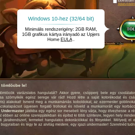
Elolvastam
Adatvédelmi
Windows 10-hez (32/64 bit)
Minimális rendszerigény: 2GB RAM,
1GB grafikus kártya irányadó az Upjers
Home
EULA
.
 tömlöcbe le!
tömlöcök varázslatos hangulatát? Akkor gyere, csöppenj bele egy csodálatos,
rcsa szörnyikék egész serege vár rád! Hozd létre a saját kotorékodat és cs
is) alakokat! Ismerd meg a munkamániás koboldokat, az ezermester goblinoka
cskalapácsot ügyesen forgató trollokat és növeld a munkamorált egy korbácc
z
Undermaster
játékba egy egész sor mesebeli lény várja, hogy élvezhesse a r
 ebben az online szerepjátékban és építsd ki több szintesre, legyen hely minde
ti járatrendszert, termeket hangulatos dekorációkkal és fényekkel. Mélyedj el
 bugyraiban és légy te az alvilág mestere, egy igazi undermaster! Szeretnéd tudn