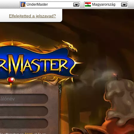
UnderMaster
Magyarország
Elfelejtetted a jelszavad?