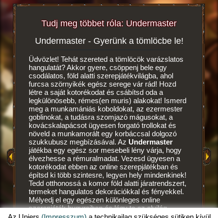
Tudj meg többet róla: Undermaster
Undermaster - Gyerünk a tömlöcbe le!
Vé
tékról!
Üdvözlet! Tehát szereted a tömlöcök varázslatos
hangulatát? Akkor gyere, csöppenj bele egy
Ez egy m
csodálatos, föld alatti szerepjátékvilágba, ahol
szerepját
furcsa szörnyikék egész serege vár rád! Hozd
hozhatod
létre a saját kotorékodat és csábítsd oda a
egész kis
legkülönösebb, rémes(en muris) alakokat! Ismerd
A
sziklafa
meg a munkamániás koboldokat, az ezermester
neked, ső
OK
goblinokat, a tudásra szomjazó mágusokat, a
létrehoz
OK
kovácskalapácsot ügyesen forgató trollokat és
leraktad 
növeld a munkamorált egy korbáccsal dolgozó
első kot
szukkubusz megbízásával. Az
Undermaster
a maga k
játékba egy egész sor mesebeli lény várja, hogy
koboldok
élvezhesse a rémuralmadat. Vezesd ügyesen a
amatőr m
kotorékodat ebben az online szerepjátékban és
örülnek,
építsd ki több szintesre, legyen hely mindenkinek!
étkeket
Tedd otthonossá a komor föld alatti járatrendszert,
folytatot
termeket hangulatos dekorációkkal és fényekkel.
véresen s
Mélyedj el egy egészen különleges online
portyázn
szerepjáték bugyraiban és légy te az alvilág
koboldok
mestere, egy igazi undermaster! Szeretnéd tudni,
Az Upjers
(Impresszum)
a technikailag szükséges sütiken kívül