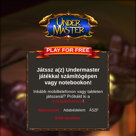
PLAY FOR FREE
Játssz a(z) Undermaster
játékkal számítógépen
vagy notebookon!
Inkább mobiltelefonon vagy tableten
játszanál? Próbáld ki a
mobiljátékainkat
!
Impresszum
Adatvédelem
ÁSZF
Sütik kezelése