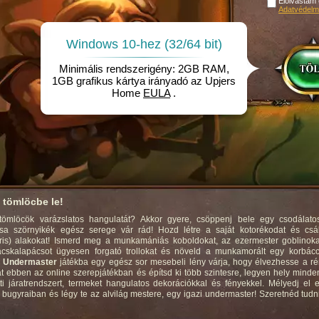
Elolvastam
Adatvédelmi
Windows 10-hez (32/64 bit)
Minimális rendszerigény: 2GB RAM,
1GB grafikus kártya irányadó az Upjers
Home
EULA
.
 tömlöcbe le!
tömlöcök varázslatos hangulatát? Akkor gyere, csöppenj bele egy csodálatos,
rcsa szörnyikék egész serege vár rád! Hozd létre a saját kotorékodat és cs
is) alakokat! Ismerd meg a munkamániás koboldokat, az ezermester goblinoka
cskalapácsot ügyesen forgató trollokat és növeld a munkamorált egy korbácc
z
Undermaster
játékba egy egész sor mesebeli lény várja, hogy élvezhesse a r
 ebben az online szerepjátékban és építsd ki több szintesre, legyen hely minde
ti járatrendszert, termeket hangulatos dekorációkkal és fényekkel. Mélyedj el
 bugyraiban és légy te az alvilág mestere, egy igazi undermaster! Szeretnéd tudn