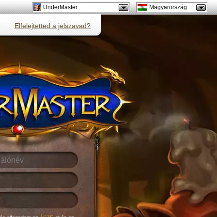
UnderMaster
Magyarország
Elfelejtetted a jelszavad?