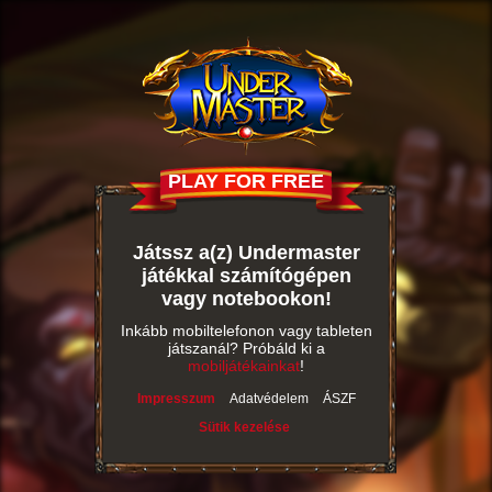
PLAY FOR FREE
Játssz a(z) Undermaster
játékkal számítógépen
vagy notebookon!
Inkább mobiltelefonon vagy tableten
játszanál? Próbáld ki a
mobiljátékainkat
!
Impresszum
Adatvédelem
ÁSZF
Sütik kezelése