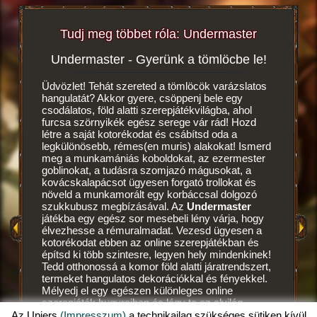
Tudj meg többet róla: Undermaster
Undermaster - Gyerünk a tömlöcbe le!
Vé
tékról!
Üdvözlet! Tehát szereted a tömlöcök varázslatos
hangulatát? Akkor gyere, csöppenj bele egy
Ez egy m
csodálatos, föld alatti szerepjátékvilágba, ahol
szerepját
furcsa szörnyikék egész serege vár rád! Hozd
hozhatod
létre a saját kotorékodat és csábítsd oda a
egész kis
legkülönösebb, rémes(en muris) alakokat! Ismerd
A
sziklafa
meg a munkamániás koboldokat, az ezermester
neked, ső
OK
goblinokat, a tudásra szomjazó mágusokat, a
létrehoz
OK
kovácskalapácsot ügyesen forgató trollokat és
leraktad 
növeld a munkamorált egy korbáccsal dolgozó
első kot
szukkubusz megbízásával. Az
Undermaster
a maga k
játékba egy egész sor mesebeli lény várja, hogy
koboldok
élvezhesse a rémuralmadat. Vezesd ügyesen a
amatőr m
kotorékodat ebben az online szerepjátékban és
örülnek,
építsd ki több szintesre, legyen hely mindenkinek!
étkeket
Tedd otthonossá a komor föld alatti járatrendszert,
folytatot
termeket hangulatos dekorációkkal és fényekkel.
véresen s
Mélyedj el egy egészen különleges online
portyázn
szerepjáték bugyraiban és légy te az alvilág
koboldok
mestere, egy igazi undermaster! Szeretnéd tudni,
Az Upjers
(Impresszum)
a technikailag szükséges sütiken kívül