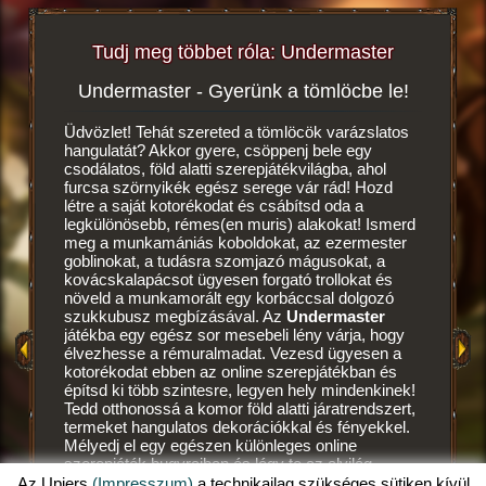
Tudj meg többet róla: Undermaster
Undermaster - Gyerünk a tömlöcbe le!
Vé
tékról!
Üdvözlet! Tehát szereted a tömlöcök varázslatos
hangulatát? Akkor gyere, csöppenj bele egy
Ez egy m
csodálatos, föld alatti szerepjátékvilágba, ahol
szerepját
furcsa szörnyikék egész serege vár rád! Hozd
hozhatod
létre a saját kotorékodat és csábítsd oda a
egész kis
legkülönösebb, rémes(en muris) alakokat! Ismerd
A
sziklafa
meg a munkamániás koboldokat, az ezermester
neked, ső
OK
goblinokat, a tudásra szomjazó mágusokat, a
létrehoz
OK
kovácskalapácsot ügyesen forgató trollokat és
leraktad 
növeld a munkamorált egy korbáccsal dolgozó
első kot
szukkubusz megbízásával. Az
Undermaster
a maga k
játékba egy egész sor mesebeli lény várja, hogy
koboldok
élvezhesse a rémuralmadat. Vezesd ügyesen a
amatőr m
kotorékodat ebben az online szerepjátékban és
örülnek,
építsd ki több szintesre, legyen hely mindenkinek!
étkeket
Tedd otthonossá a komor föld alatti járatrendszert,
folytatot
termeket hangulatos dekorációkkal és fényekkel.
véresen s
Mélyedj el egy egészen különleges online
portyázn
szerepjáték bugyraiban és légy te az alvilág
koboldok
mestere, egy igazi undermaster! Szeretnéd tudni,
Az Upjers
(Impresszum)
a technikailag szükséges sütiken kívül