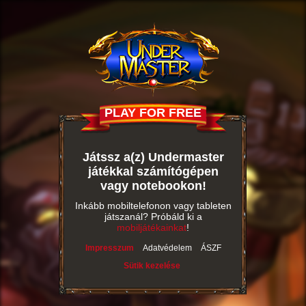
PLAY FOR FREE
Játssz a(z) Undermaster
játékkal számítógépen
vagy notebookon!
Inkább mobiltelefonon vagy tableten
játszanál? Próbáld ki a
mobiljátékainkat
!
Impresszum
Adatvédelem
ÁSZF
Sütik kezelése