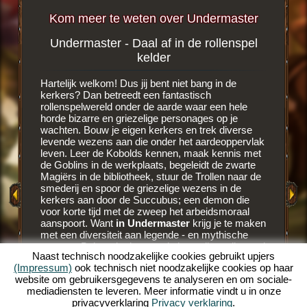
Kom meer te weten over Undermaster
Undermaster - Daal af in de rollenspel
Bloed
pel
kelder
a
Hartelijk welkom! Dus jij bent niet bang in de
Het is ee
r meer
kerkers? Dan betreedt een fantastisch
browser
rollenspelwereld onder de aarde waar een hele
onder het
horde bizarre en griezelige personages op je
Dungeon 
AY
wachten. Bouw je eigen kerkers en trek diverse
Kobolds 
levende wezens aan die onder het aardeoppervlak
van de v
leven. Leer de Kobolds kennen, maak kennis met
je een b
S
de Goblins in de werkplaats, begeleidt de zwarte
verschij
Magiërs in de bibliotheek, stuur de Trollen naar de
hebben b
smederij en spoor de griezelige wezens in de
eigen be
kerkers aan door de Succubus; een demon die
bereiden
voor korte tijd met de zweep het arbeidsmoraal
werkplaa
aanspoort. Want
in Undermaster
krijg je te maken
hebben. 
met een diversiteit aan legende - en mythische
bloederig
wezens. Beheer je dungeon in het online rollenspel
rollenspe
Naast technisch noodzakelijke cookies gebruikt upjers
en bouw het uit over meerdere etages. Bouw
aardoppe
(Impressum)
ook technisch niet noodzakelijke cookies op haar
diverse kerkers, decoreer je kerkers met vele
lessen b
website om gebruikersgegevens te analyseren en om sociale-
items en verfraai de donkere ruimtes met
spoort j
mediadiensten te leveren. Meer informatie vindt u in onze
brandende fakkels. Beleef het unieke online
maar ze 
privacyverklaring
Privacy verklaring
.
rollenspel Undermaster. Wil je nog meer weten wat
een demo