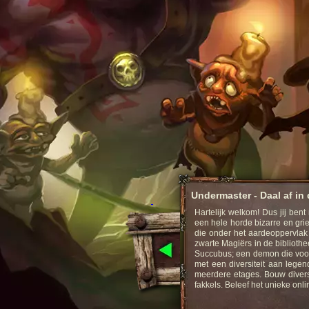
Undermaster - Daal af in 
Hartelijk welkom! Dus jij ben
ollenspel.
een hele horde bizarre en gri
die onder het aardeoppervlak
zwarte Magiërs in de bibliothe
Strategy Game online
Succubus; een demon die voor
met een diversiteit aan lege
meerdere etages. Bouw divers
fakkels. Beleef het unieke onl