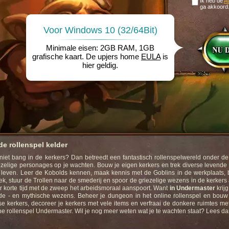
Ik heb de
A
ga akkoord
Voor Windows 10 (32/64Bit)
Minimale eisen: 2GB RAM, 1GB
grafische kaart. De upjers home
EULA
is
hier geldig.
de rollenspel kelder
t niet bang in de kerkers? Dan betreedt een fantastisch rollenspelwereld onder d
ezelige personages op je wachten. Bouw je eigen kerkers en trek diverse levend
 leven. Leer de Kobolds kennen, maak kennis met de Goblins in de werkplaats, 
ek, stuur de Trollen naar de smederij en spoor de griezelige wezens in de kerkers
 korte tijd met de zweep het arbeidsmoraal aanspoort. Want
in Undermaster
krij
nde - en mythische wezens. Beheer je dungeon in het online rollenspel en bouw 
e kerkers, decoreer je kerkers met vele items en verfraai de donkere ruimtes m
ine rollenspel Undermaster. Wil je nog meer weten wat je te wachten staat? Lees da