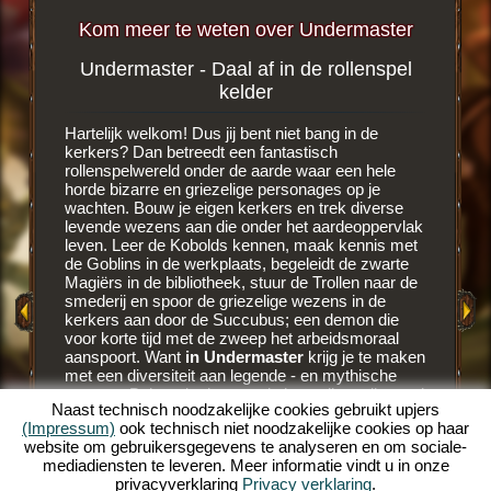
Kom meer te weten over Undermaster
Undermaster - Daal af in de rollenspel
Bloed
pel
kelder
a
Hartelijk welkom! Dus jij bent niet bang in de
Het is ee
r meer
kerkers? Dan betreedt een fantastisch
browser
rollenspelwereld onder de aarde waar een hele
onder het
horde bizarre en griezelige personages op je
Dungeon 
AY
wachten. Bouw je eigen kerkers en trek diverse
Kobolds 
levende wezens aan die onder het aardeoppervlak
van de v
leven. Leer de Kobolds kennen, maak kennis met
je een b
S
de Goblins in de werkplaats, begeleidt de zwarte
verschij
Magiërs in de bibliotheek, stuur de Trollen naar de
hebben b
smederij en spoor de griezelige wezens in de
eigen be
kerkers aan door de Succubus; een demon die
bereiden
voor korte tijd met de zweep het arbeidsmoraal
werkplaa
aanspoort. Want
in Undermaster
krijg je te maken
hebben. 
met een diversiteit aan legende - en mythische
bloederig
wezens. Beheer je dungeon in het online rollenspel
rollenspe
Naast technisch noodzakelijke cookies gebruikt upjers
en bouw het uit over meerdere etages. Bouw
aardoppe
(Impressum)
ook technisch niet noodzakelijke cookies op haar
diverse kerkers, decoreer je kerkers met vele
lessen b
website om gebruikersgegevens te analyseren en om sociale-
items en verfraai de donkere ruimtes met
spoort j
mediadiensten te leveren. Meer informatie vindt u in onze
brandende fakkels. Beleef het unieke online
maar ze 
privacyverklaring
Privacy verklaring
.
rollenspel Undermaster. Wil je nog meer weten wat
een demo