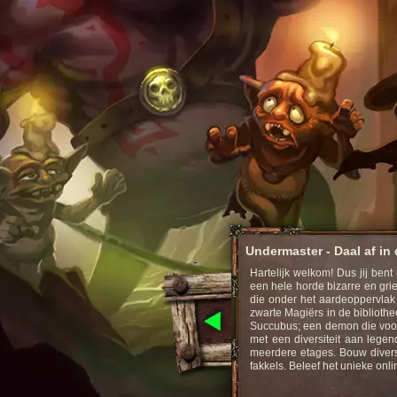
Undermaster - Daal af in 
Hartelijk welkom! Dus jij ben
ollenspel.
een hele horde bizarre en gri
die onder het aardeoppervlak
zwarte Magiërs in de bibliothe
Strategy Game online
Succubus; een demon die voor
met een diversiteit aan lege
meerdere etages. Bouw divers
fakkels. Beleef het unieke onl