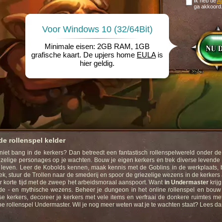
Ik heb de
A
ga akkoord
Voor Windows 10 (32/64Bit)
Minimale eisen: 2GB RAM, 1GB
grafische kaart. De upjers home
EULA
is
hier geldig.
de rollenspel kelder
t niet bang in de kerkers? Dan betreedt een fantastisch rollenspelwereld onder d
ezelige personages op je wachten. Bouw je eigen kerkers en trek diverse levend
 leven. Leer de Kobolds kennen, maak kennis met de Goblins in de werkplaats, 
ek, stuur de Trollen naar de smederij en spoor de griezelige wezens in de kerkers
 korte tijd met de zweep het arbeidsmoraal aanspoort. Want
in Undermaster
krij
nde - en mythische wezens. Beheer je dungeon in het online rollenspel en bouw 
e kerkers, decoreer je kerkers met vele items en verfraai de donkere ruimtes m
ine rollenspel Undermaster. Wil je nog meer weten wat je te wachten staat? Lees da