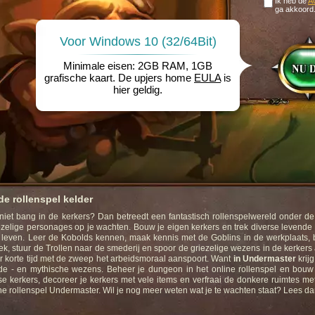
Ik heb de
A
ga akkoord
Voor Windows 10 (32/64Bit)
Minimale eisen: 2GB RAM, 1GB
grafische kaart. De upjers home
EULA
is
hier geldig.
de rollenspel kelder
t niet bang in de kerkers? Dan betreedt een fantastisch rollenspelwereld onder d
ezelige personages op je wachten. Bouw je eigen kerkers en trek diverse levend
 leven. Leer de Kobolds kennen, maak kennis met de Goblins in de werkplaats, 
ek, stuur de Trollen naar de smederij en spoor de griezelige wezens in de kerkers
 korte tijd met de zweep het arbeidsmoraal aanspoort. Want
in Undermaster
krij
nde - en mythische wezens. Beheer je dungeon in het online rollenspel en bouw 
e kerkers, decoreer je kerkers met vele items en verfraai de donkere ruimtes m
ine rollenspel Undermaster. Wil je nog meer weten wat je te wachten staat? Lees da