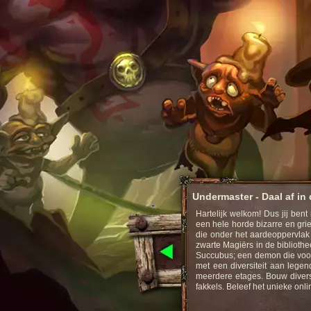
Undermaster - Daal af in 
Hartelijk welkom! Dus jij ben
ollenspel.
een hele horde bizarre en gri
die onder het aardeoppervlak
zwarte Magiërs in de bibliothe
Strategy Game online
Succubus; een demon die voor
met een diversiteit aan lege
meerdere etages. Bouw divers
fakkels. Beleef het unieke onl