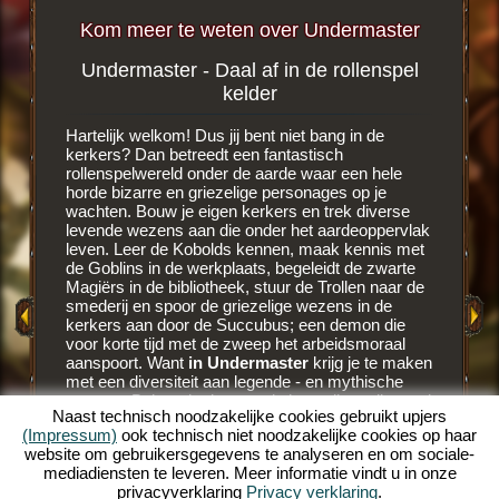
Kom meer te weten over Undermaster
Undermaster - Daal af in de rollenspel
Bloed
pel
kelder
a
Hartelijk welkom! Dus jij bent niet bang in de
Het is ee
r meer
kerkers? Dan betreedt een fantastisch
browser
rollenspelwereld onder de aarde waar een hele
onder het
horde bizarre en griezelige personages op je
Dungeon 
AY
wachten. Bouw je eigen kerkers en trek diverse
Kobolds 
levende wezens aan die onder het aardeoppervlak
van de v
leven. Leer de Kobolds kennen, maak kennis met
je een b
S
de Goblins in de werkplaats, begeleidt de zwarte
verschij
Magiërs in de bibliotheek, stuur de Trollen naar de
hebben b
smederij en spoor de griezelige wezens in de
eigen be
kerkers aan door de Succubus; een demon die
bereiden
voor korte tijd met de zweep het arbeidsmoraal
werkplaa
aanspoort. Want
in Undermaster
krijg je te maken
hebben. 
met een diversiteit aan legende - en mythische
bloederig
wezens. Beheer je dungeon in het online rollenspel
rollenspe
Naast technisch noodzakelijke cookies gebruikt upjers
en bouw het uit over meerdere etages. Bouw
aardoppe
(Impressum)
ook technisch niet noodzakelijke cookies op haar
diverse kerkers, decoreer je kerkers met vele
lessen b
website om gebruikersgegevens te analyseren en om sociale-
items en verfraai de donkere ruimtes met
spoort j
mediadiensten te leveren. Meer informatie vindt u in onze
brandende fakkels. Beleef het unieke online
maar ze 
privacyverklaring
Privacy verklaring
.
rollenspel Undermaster. Wil je nog meer weten wat
een demo