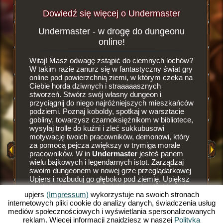
Dowiedź się więcej o Undermaster
Undermaster - w drogę do dungeonu
Żądza
ster
online!
Witaj! Masz odwagę zstąpić do ciemnych lochów?
To zupeł
ejnych
W takim razie zanurz się w fantastyczny świat gry
Undermas
aszej
online pod powierzchnią ziemi, w którym czeka na
podziemi
ych.
Ciebie horda dziwnych i straaaaasznych
własny d
stworzeń. Stwórz swój własny dungeon i
rozbijan
przyciągnij do niego najróżniejszych mieszkańców
urządzić
NE
podziemi. Poznaj koboldy, spotkaj w warsztacie
położeni
gobliny, towarzysz czarnoksiężnikom w bibliotece,
liczbę p
NE
wysyłaj trolle do kuźni i zleć sukkubusowi
nim pier
motywację twoich pracowników, demonowi, który
szczegól
GRY
za pomocą pejcza zwiększy w trymiga morale
potrzeby
pracowników. W in
Undermaster
jesteś panem
wyborne 
wielu bajkowych i legendarnych istot. Zarządzaj
gobliny,
swoim dungeonem w nowej grze przeglądarkowej
warsztat
Upjers i rozbuduj go głęboko pod ziemię. Upiększ
kolei lub
swoje lochy nastrojowymi dekoracjami takimi jak
online p
upjers
(Impressum)
wykorzystuje na swoich stronach
nastrojowe pochodnie lub paleniska. Daj się
powierzc
internetowych pliki cookie do analizy danych, świadczenia usług
porwać do tajemniczych głębi gry online i zostań
im jeszc
mediów społecznościowych i wyświetlania spersonalizowanych
władczym Undermasterem. Chcesz wiedzieć co
na biedn
reklam. Więcej informacji znajdziesz w naszej
Polityka
na Ciebie czeka? W takim razie czytaj dalej!
spadnie 