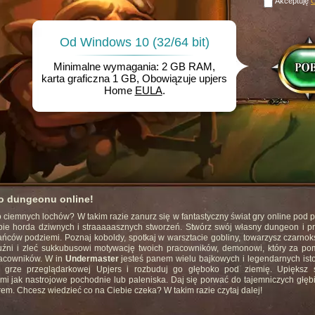
Akceptuję
Od Windows 10 (32/64 bit)
Minimalne wymagania: 2 GB RAM,
karta graficzna 1 GB, Obowiązuje upjers
Home
EULA
.
o dungeonu online!
 ciemnych lochów? W takim razie zanurz się w fantastyczny świat gry online pod 
bie horda dziwnych i straaaaasznych stworzeń. Stwórz swój własny dungeon i pr
ańców podziemi. Poznaj koboldy, spotkaj w warsztacie gobliny, towarzysz czarno
o kuźni i zleć sukkubusowi motywację twoich pracowników, demonowi, który za p
racowników. W in
Undermaster
jesteś panem wielu bajkowych i legendarnych isto
rze przeglądarkowej Upjers i rozbuduj go głęboko pod ziemię. Upiększ 
mi jak nastrojowe pochodnie lub paleniska. Daj się porwać do tajemniczych głębi 
m. Chcesz wiedzieć co na Ciebie czeka? W takim razie czytaj dalej!