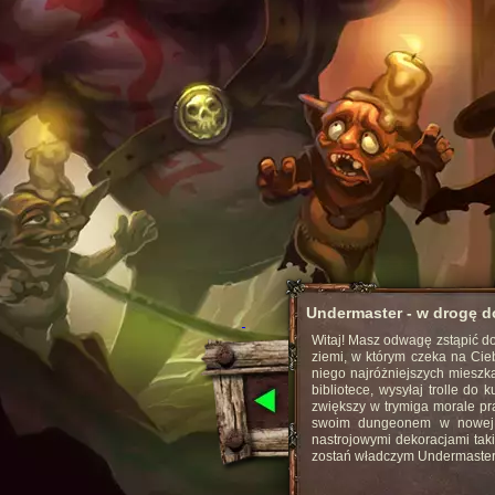
Undermaster - w drogę d
więcej
Witaj! Masz odwagę zstąpić do
ziemi, w którym czeka na Cie
niego najróżniejszych mieszk
bibliotece, wysyłaj trolle d
zwiększy w trymiga morale p
swoim dungeonem w nowej g
nastrojowymi dekoracjami taki
zostań władczym Undermastere