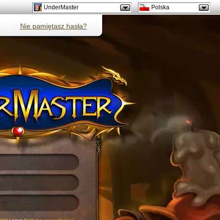
UnderMaster
Polska
Nie pamiętasz hasła?