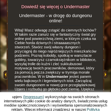
Dowiedź się więcej o Undermaster
Undermaster - w drogę do dungeonu
Żądza
ster
online!
Witaj! Masz odwagę zstąpić do ciemnych lochów?
To zupeł
ejnych
W takim razie zanurz się w fantastyczny świat gry
Undermas
aszej
online pod powierzchnią ziemi, w którym czeka na
podziemi
ych.
Ciebie horda dziwnych i straaaaasznych
własny d
stworzeń. Stwórz swój własny dungeon i
rozbijan
przyciągnij do niego najróżniejszych mieszkańców
urządzić
NE
podziemi. Poznaj koboldy, spotkaj w warsztacie
położeni
gobliny, towarzysz czarnoksiężnikom w bibliotece,
liczbę p
NE
wysyłaj trolle do kuźni i zleć sukkubusowi
nim pier
motywację twoich pracowników, demonowi, który
szczegól
GRY
za pomocą pejcza zwiększy w trymiga morale
potrzeby
pracowników. W in
Undermaster
jesteś panem
wyborne 
wielu bajkowych i legendarnych istot. Zarządzaj
gobliny,
swoim dungeonem w nowej grze przeglądarkowej
warsztat
Upjers i rozbuduj go głęboko pod ziemię. Upiększ
kolei lub
swoje lochy nastrojowymi dekoracjami takimi jak
online p
upjers
(Impressum)
wykorzystuje na swoich stronach
nastrojowe pochodnie lub paleniska. Daj się
powierzc
internetowych pliki cookie do analizy danych, świadczenia usług
porwać do tajemniczych głębi gry online i zostań
im jeszc
mediów społecznościowych i wyświetlania spersonalizowanych
władczym Undermasterem. Chcesz wiedzieć co
na biedn
reklam. Więcej informacji znajdziesz w naszej
Polityka
na Ciebie czeka? W takim razie czytaj dalej!
spadnie 