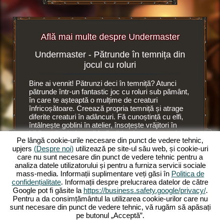
Află mai multe despre Undermaster
Undermaster - Pătrunde în temnița din
Set
browser
jocul cu roluri
browser
Bine ai vennit! Pătrunzi deci în temniță? Atunci
Este o al
i
pătrunde într-un fantastic joc cu roluri sub pământ,
Undermas
oluri.
în care te așteaptă o mulțime de creaturi
Acolo con
înfricoșătoare. Creează propria temniță și atrage
ajutorul 
diferite creaturi în adâncuri. Fă cunoștință cu elfi,
camere n
întâlnește goblini în atelier, însoțește vrăjitori în
ai plasat
RI
bibliotecă, trimite troli în fierărie și crește moralul
din temni
Pe lângă cookie-urile necesare din punct de vedere tehnic,
de muncă a creaturilor sinistre cu ajutorul unui
Elfii găt
upjers
(Despre noi)
utilizează pe site-ul său web, și cookie-uri
succubus, o diavoliță cu bici. Deoarece
în
lucrează 
care nu sunt necesare din punct de vedere tehnic pentru a
Undermaster
te ocupi de numeroase ființe
place sân
analiza datele utilizatorului și pentru a furniza servicii sociale
fabuloase. Administrează temnița ta în jocul online
pe supraf
mass-media. Informații suplimentare veți găsi în
Politica de
cu roluri și extinde-o pe mai multe nivele.
elfii. Su
confidențialitate
. Informații despre prelucrarea datelor de către
Decoreaz-o cu articole grozave, extinde camerele
să lucre
Google pot fi găsite la
https://business.safety.google/privacy/
.
și iluminează încăperile cu torțe colorate.
Trebuie s
Pentru a da consimțământul la utilizarea cookie-urilor care nu
Experimentează intensitatea acestui joc online cu
previziun
sunt necesare din punct de vedere tehnic, vă rugăm să apăsați
roluri și pătrunde acum în Undermaster. Vrei să știi
pe butonul „Acceptă”.
ce te așteaptă? Atunci citește mai departe.