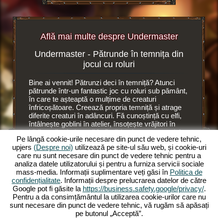
Află mai multe despre Undermaster
Undermaster - Pătrunde în temnița din
Set
browser
jocul cu roluri
browser
Bine ai vennit! Pătrunzi deci în temniță? Atunci
Este o al
i
pătrunde într-un fantastic joc cu roluri sub pământ,
Undermas
oluri.
în care te așteaptă o mulțime de creaturi
Acolo con
înfricoșătoare. Creează propria temniță și atrage
ajutorul 
diferite creaturi în adâncuri. Fă cunoștință cu elfi,
camere n
întâlnește goblini în atelier, însoțește vrăjitori în
ai plasat
RI
bibliotecă, trimite troli în fierărie și crește moralul
din temni
Pe lângă cookie-urile necesare din punct de vedere tehnic,
de muncă a creaturilor sinistre cu ajutorul unui
Elfii găt
upjers
(Despre noi)
utilizează pe site-ul său web, și cookie-uri
succubus, o diavoliță cu bici. Deoarece
în
lucrează 
care nu sunt necesare din punct de vedere tehnic pentru a
Undermaster
te ocupi de numeroase ființe
place sân
analiza datele utilizatorului și pentru a furniza servicii sociale
fabuloase. Administrează temnița ta în jocul online
pe supraf
mass-media. Informații suplimentare veți găsi în
Politica de
cu roluri și extinde-o pe mai multe nivele.
elfii. Su
confidențialitate
. Informații despre prelucrarea datelor de către
Decoreaz-o cu articole grozave, extinde camerele
să lucre
Google pot fi găsite la
https://business.safety.google/privacy/
.
și iluminează încăperile cu torțe colorate.
Trebuie s
Pentru a da consimțământul la utilizarea cookie-urilor care nu
Experimentează intensitatea acestui joc online cu
previziun
sunt necesare din punct de vedere tehnic, vă rugăm să apăsați
roluri și pătrunde acum în Undermaster. Vrei să știi
pe butonul „Acceptă”.
ce te așteaptă? Atunci citește mai departe.