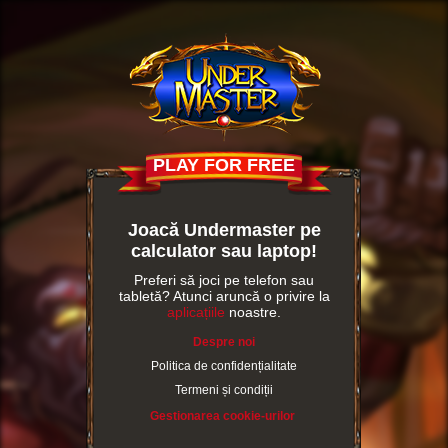
PLAY FOR FREE
Joacă Undermaster pe
calculator sau laptop!
Preferi să joci pe telefon sau
tabletă? Atunci aruncă o privire la
aplicațiile
noastre.
Despre noi
Politica de confidențialitate
Termeni și condiții
Gestionarea cookie-urilor