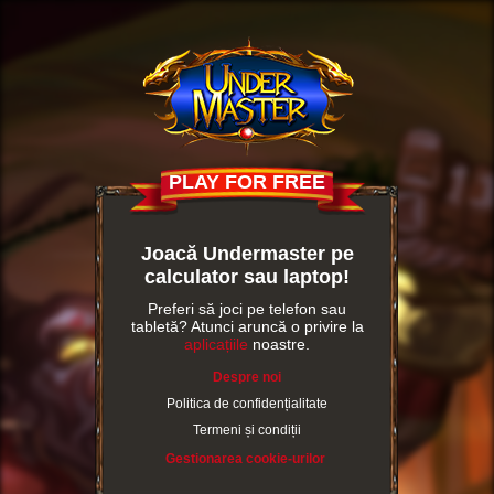
PLAY FOR FREE
Joacă Undermaster pe
calculator sau laptop!
Preferi să joci pe telefon sau
tabletă? Atunci aruncă o privire la
aplicațiile
noastre.
Despre noi
Politica de confidențialitate
Termeni și condiții
Gestionarea cookie-urilor