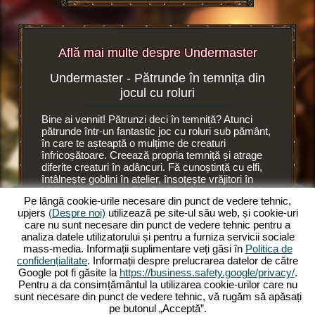
Află mai multe despre Undermaster
Undermaster - Pătrunde în temnița din
Set
browser
jocul cu roluri
browser
Bine ai vennit! Pătrunzi deci în temniță? Atunci
Este o al
i
pătrunde într-un fantastic joc cu roluri sub pământ,
Undermas
oluri.
în care te așteaptă o mulțime de creaturi
Acolo con
înfricoșătoare. Creează propria temniță și atrage
ajutorul 
diferite creaturi în adâncuri. Fă cunoștință cu elfi,
camere n
întâlnește goblini în atelier, însoțește vrăjitori în
ai plasat
RI
bibliotecă, trimite troli în fierărie și crește moralul
din temni
Pe lângă cookie-urile necesare din punct de vedere tehnic,
de muncă a creaturilor sinistre cu ajutorul unui
Elfii găt
upjers
(Despre noi)
utilizează pe site-ul său web, și cookie-uri
succubus, o diavoliță cu bici. Deoarece
în
lucrează 
care nu sunt necesare din punct de vedere tehnic pentru a
Undermaster
te ocupi de numeroase ființe
place sân
analiza datele utilizatorului și pentru a furniza servicii sociale
fabuloase. Administrează temnița ta în jocul online
pe supraf
mass-media. Informații suplimentare veți găsi în
Politica de
cu roluri și extinde-o pe mai multe nivele.
elfii. Su
confidențialitate
. Informații despre prelucrarea datelor de către
Decoreaz-o cu articole grozave, extinde camerele
să lucre
Google pot fi găsite la
https://business.safety.google/privacy/
.
și iluminează încăperile cu torțe colorate.
Trebuie s
Pentru a da consimțământul la utilizarea cookie-urilor care nu
Experimentează intensitatea acestui joc online cu
previziun
sunt necesare din punct de vedere tehnic, vă rugăm să apăsați
roluri și pătrunde acum în Undermaster. Vrei să știi
pe butonul „Acceptă”.
ce te așteaptă? Atunci citește mai departe.