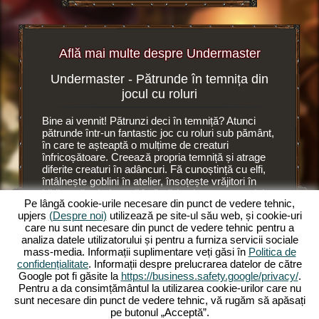
Află mai multe despre Undermaster
Undermaster - Pătrunde în temnița din
Set
browser
jocul cu roluri
browser
Bine ai vennit! Pătrunzi deci în temniță? Atunci
Este o al
i
pătrunde într-un fantastic joc cu roluri sub pământ,
Undermas
oluri.
în care te așteaptă o mulțime de creaturi
Acolo con
înfricoșătoare. Creează propria temniță și atrage
ajutorul 
diferite creaturi în adâncuri. Fă cunoștință cu elfi,
camere n
întâlnește goblini în atelier, însoțește vrăjitori în
ai plasat
RI
bibliotecă, trimite troli în fierărie și crește moralul
din temni
Pe lângă cookie-urile necesare din punct de vedere tehnic,
de muncă a creaturilor sinistre cu ajutorul unui
Elfii găt
upjers
(Despre noi)
utilizează pe site-ul său web, și cookie-uri
succubus, o diavoliță cu bici. Deoarece
în
lucrează 
care nu sunt necesare din punct de vedere tehnic pentru a
Undermaster
te ocupi de numeroase ființe
place sân
analiza datele utilizatorului și pentru a furniza servicii sociale
fabuloase. Administrează temnița ta în jocul online
pe supraf
mass-media. Informații suplimentare veți găsi în
Politica de
cu roluri și extinde-o pe mai multe nivele.
elfii. Su
confidențialitate
. Informații despre prelucrarea datelor de către
Decoreaz-o cu articole grozave, extinde camerele
să lucre
Google pot fi găsite la
https://business.safety.google/privacy/
.
și iluminează încăperile cu torțe colorate.
Trebuie s
Pentru a da consimțământul la utilizarea cookie-urilor care nu
Experimentează intensitatea acestui joc online cu
previziun
sunt necesare din punct de vedere tehnic, vă rugăm să apăsați
roluri și pătrunde acum în Undermaster. Vrei să știi
pe butonul „Acceptă”.
ce te așteaptă? Atunci citește mai departe.