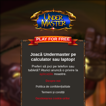
PLAY FOR FREE
Joacă Undermaster pe
calculator sau laptop!
Preferi să joci pe telefon sau
tabletă? Atunci aruncă o privire la
aplicațiile
noastre.
Despre noi
Politica de confidențialitate
Termeni și condiții
Gestionarea cookie-urilor