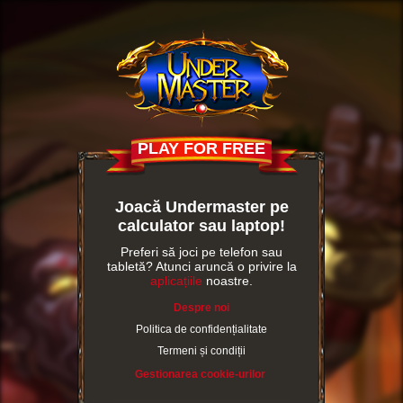
PLAY FOR FREE
Joacă Undermaster pe
calculator sau laptop!
Preferi să joci pe telefon sau
tabletă? Atunci aruncă o privire la
aplicațiile
noastre.
Despre noi
Politica de confidențialitate
Termeni și condiții
Gestionarea cookie-urilor